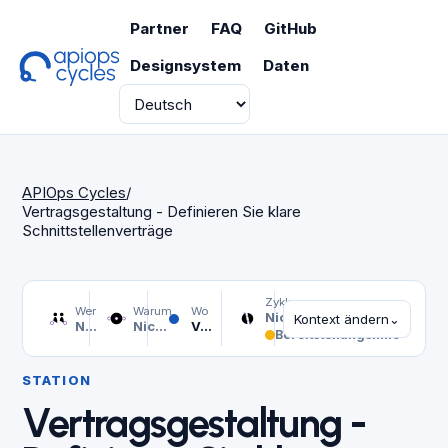
Partner
FAQ
GitHub
Designsystem
Daten
Sprache
APIOps Cycles
/
Vertragsgestaltung - Definieren Sie klare
Schnittstellenverträge
Zyklus
Wer
Warum
Wo
Nicht ausgewählt
Kontext ändern
⌄
Nicht ausgewählt
Nicht ausgewählt
Vertragsgestaltung - Definieren Sie klare Schnittstellenverträge
Bereitstellungslinie
STATION
Vertragsgestaltung -