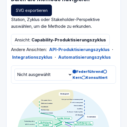
SVG exportieren
Station, Zyklus oder Stakeholder-Perspektive
auswählen, um die Methode zu erkunden.
Ansicht
:
Capability-Produktisierungszyklus
Andere Ansichten
:
API-Produktisierungszyklus
·
Integrationszyklus
·
Automatisierungszyklus
Federführend
Kern
Konsultiert
Strategisch
Budget- und Ressourcenmanagement
Ökosystem-Vision
Portfoliomanagement
Wettbewerbsanalyse
Betriebsleitlinien
Geschäftsziele
Upskilling
Markteinblicke
Rollen und Zuständigkeiten
Benutzerfreundlichkeit
API-Mentalität
Governance
Capability-Strategie
Partnerintegration
Monitoring und
1
Verpflichtungen von
Verbesserung der
API-Promotion
Nutzern und Produzenten
Fähigkeit
8
2