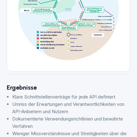
Nutzerakzeptanz
Servicevereinbarungen
Entscheidungen zu
Veröffentlichung und
7
3
Fähigkeitsarchitektur
Nutzer
Befähigung der Fähigkeit
und Plattform
Skalierbare Infrastruktur
6
4
Rechtliche Aspekte und Einhaltung von Vorschriften
Sicherheit und Datenschutz
Sicherstellung der
5
Fähigkeitslösungs- und
Fähigkeitsbereitschaft
Interaktionsdesign
Designstandards
Bereitstellung und
Betrieb der Fähigkeit
Vendor Management
Linie Geschäftsmöglichkeiten
Vertragsgestaltung
Technisch
Linie Plattformarchitektur
API-Entwurfslinie
Entwicklung
Bereitstellungslinie
CI/CD
Linie Veröffentlichung & Enablement
Testautomatisierung
Linie Betriebsmodell
Release Management
Ergebnisse
Klare Schnittstellenverträge für jede API definiert
Umriss der Erwartungen und Verantwortlichkeiten von
API-Anbietern und Nutzern
Dokumentierte Verwendungsrichtlinien und bewährte
Verfahren
Weniger Missverständnisse und Streitigkeiten über die