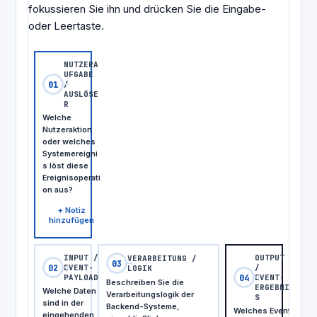
fokussieren Sie ihn und drücken Sie die Eingabe-
oder Leertaste.
NUTZERA
UFGABE
01
/
AUSLÖSE
R
Welche
Nutzeraktion
oder welches
Systemereigni
s löst diese
Ereignisoperati
on aus?
+
Notiz
hinzufügen
INPUT /
OUTPUT
VERARBEITUNG /
03
02
EVENT-
/
LOGIK
04
PAYLOAD
EVENT-
Beschreiben Sie die
ERGEBNI
Welche Daten
Verarbeitungslogik der
S
sind in der
Backend-Systeme,
Welches Event
eingehenden