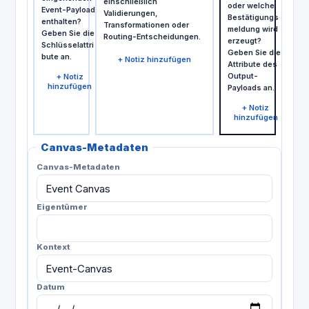
einschließlich
oder welche
Event-Payload
Validierungen,
Bestätigungs
enthalten?
Transformationen oder
meldung wird
Geben Sie die
Routing-Entscheidungen.
erzeugt?
Schlüsselattri
Geben Sie die
bute an.
+
Notiz hinzufügen
Attribute des
Output-
+
Notiz
hinzufügen
Payloads an.
+
Notiz
hinzufügen
Canvas-Metadaten
Canvas-Metadaten
Eigentümer
Kontext
Datum