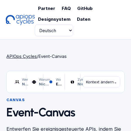
Partner
FAQ
GitHub
Designsystem
Daten
Sprache
APIOps Cycles
/
Event-Canvas
Wer
Warum
Wo
Zyklus
Kontext ändern
⌄
Nicht ausgewählt
Nicht ausgewählt
Event-Canvas
Nicht ausgewählt
CANVAS
Event-Canvas
Entwerfen Sie ereignisgesteuerte APIs, indem Sie