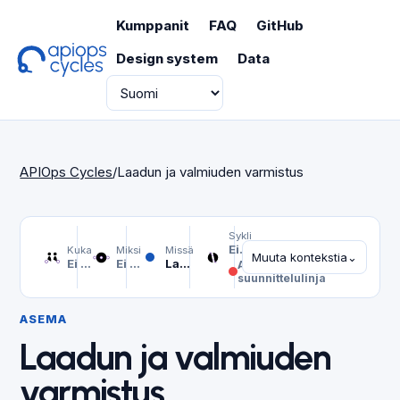
Kumppanit
FAQ
GitHub
Design system
Data
Kieli
APIOps Cycles
/
Laadun ja valmiuden varmistus
Sykli
Ei valittu
Kuka
Miksi
Missä
Muuta kontekstia
⌄
Ei valittu
Ei valittu
Laadun ja valmiuden varmistus
API-
suunnittelulinja
ASEMA
Laadun ja valmiuden
varmistus