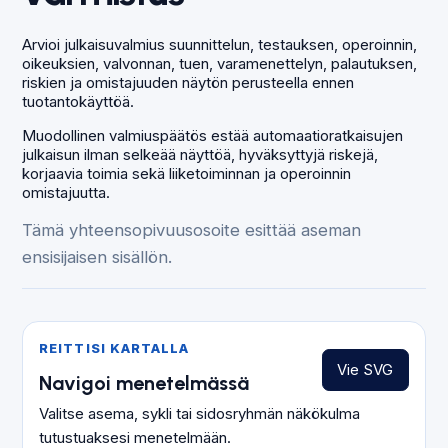
Arvioi julkaisuvalmius suunnittelun, testauksen, operoinnin,
oikeuksien, valvonnan, tuen, varamenettelyn, palautuksen,
riskien ja omistajuuden näytön perusteella ennen
tuotantokäyttöä.
Muodollinen valmiuspäätös estää automaatioratkaisujen
julkaisun ilman selkeää näyttöä, hyväksyttyjä riskejä,
korjaavia toimia sekä liiketoiminnan ja operoinnin
omistajuutta.
Tämä yhteensopivuusosoite esittää aseman
ensisijaisen sisällön.
REITTISI KARTALLA
Vie SVG
Navigoi menetelmässä
Valitse asema, sykli tai sidosryhmän näkökulma
tutustuaksesi menetelmään.