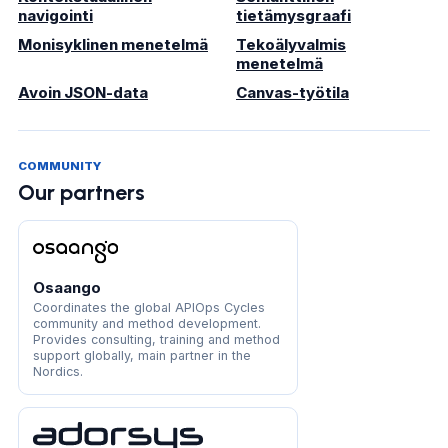
navigointi
tietämysgraafi
Monisyklinen menetelmä
Tekoälyvalmis
menetelmä
Avoin JSON-data
Canvas-työtila
COMMUNITY
Our partners
Osaango
Coordinates the global APIOps Cycles
community and method development.
Provides consulting, training and method
support globally, main partner in the
Nordics.