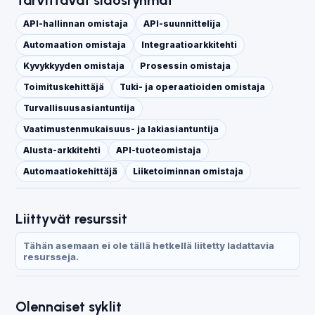
API-hallinnan omistaja
API-suunnittelija
Automaation omistaja
Integraatioarkkitehti
Kyvykkyyden omistaja
Prosessin omistaja
Toimituskehittäjä
Tuki- ja operaatioiden omistaja
Turvallisuusasiantuntija
Vaatimustenmukaisuus- ja lakiasiantuntija
Alusta-arkkitehti
API-tuoteomistaja
Automaatiokehittäjä
Liiketoiminnan omistaja
Liittyvät resurssit
Tähän asemaan ei ole tällä hetkellä liitetty ladattavia
resursseja.
Olennaiset syklit