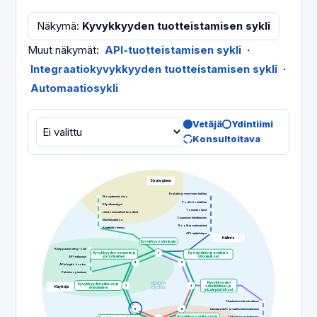
Näkymä
:
Kyvykkyyden tuotteistamisen sykli
Muut näkymät
:
API-tuotteistamisen sykli
·
Integraatiokyvykkyyden tuotteistamisen sykli
·
Automaatiosykli
Vetäjä
Ydintiimi
Konsultoitava
Strateginen
Budjetin ja resurssien hallinta
Ekosysteemin visio
Portfolionhallinta
Kilpailuanalyysi
Toimintaohjeet
Liiketoiminnalliset tavoitteet
Osaamisen kehittäminen
Markkinatietoa
Roolit ja vastuualueet
Käyttäjäkokemus
API-ajattelutapa
Hallinta
Kyvykkyysstrategia
Kumppanien integrointi
Kyvykkyyden seuranta ja
1
Hyödyntäjän ja tuottajan
API-näkyvyys
parantaminen
sitoumukset
8
2
APIn käyttöönotto
Palvelusopimukset
Kyvykkyyden
Kyvykkyyden julkaisu ja
7
3
arkkitehtuuri- ja
Käyttäjä
enablement
alustapäätökset
Skaalautuva infrastruktuuri
6
4
Lainsäädäntö ja vaatimustenmukaisuus
Kyvykkyysratkaisun ja
Tietoturva ja yksityisyys