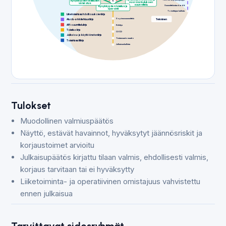
Kyvykkyyden valmiuden
5
vuorovaikutuksen
varmistus
suunnittelu
Suunnittelustandardit
Kyvykkyyden toimitus ja
operointi
Toimittajan hallinta
Liiketoimintamahdollisuuksien linja
Sopimussuunnittelu
Tekninen
Alusta-arkkitehtuurilinja
API-suunnittelulinja
Kehitys
Toimituslinja
CI/CD
Julkaisu- ja käyttöönoton linja
Testausautomaatio
Toimintamallilinja
Julkaisunhallinta
Tulokset
Muodollinen valmiuspäätös
Näyttö, estävät havainnot, hyväksytyt jäännösriskit ja
korjaustoimet arvioitu
Julkaisupäätös kirjattu tilaan valmis, ehdollisesti valmis,
korjaus tarvitaan tai ei hyväksytty
Liiketoiminta- ja operatiivinen omistajuus vahvistettu
ennen julkaisua
Tarvittavat sidosryhmät