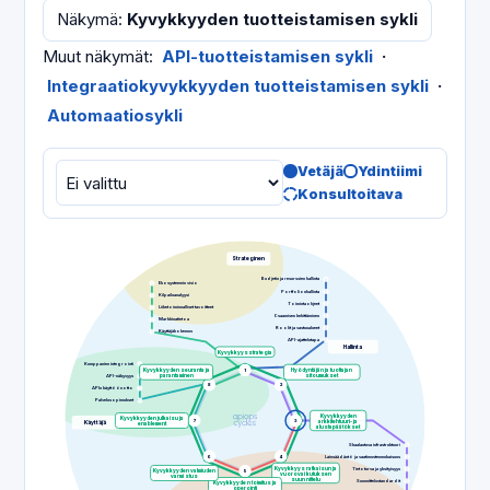
Näkymä
:
Kyvykkyyden tuotteistamisen sykli
Muut näkymät
:
API-tuotteistamisen sykli
·
Integraatiokyvykkyyden tuotteistamisen sykli
·
Automaatiosykli
Vetäjä
Ydintiimi
Konsultoitava
Strateginen
Budjetin ja resurssien hallinta
Ekosysteemin visio
Portfolionhallinta
Kilpailuanalyysi
Toimintaohjeet
Liiketoiminnalliset tavoitteet
Osaamisen kehittäminen
Markkinatietoa
Roolit ja vastuualueet
Käyttäjäkokemus
API-ajattelutapa
Hallinta
Kyvykkyysstrategia
Kumppanien integrointi
Kyvykkyyden seuranta ja
1
Hyödyntäjän ja tuottajan
API-näkyvyys
parantaminen
sitoumukset
8
2
APIn käyttöönotto
Palvelusopimukset
Kyvykkyyden
Kyvykkyyden julkaisu ja
7
3
arkkitehtuuri- ja
Käyttäjä
enablement
alustapäätökset
Skaalautuva infrastruktuuri
6
4
Lainsäädäntö ja vaatimustenmukaisuus
Kyvykkyysratkaisun ja
Tietoturva ja yksityisyys
Kyvykkyyden valmiuden
5
vuorovaikutuksen
varmistus
suunnittelu
Suunnittelustandardit
Kyvykkyyden toimitus ja
operointi