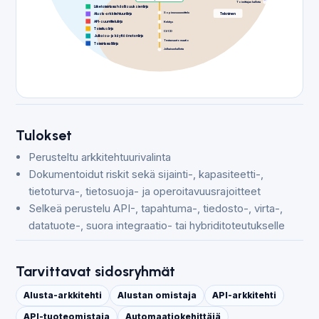
Toimittajan hallinta
Liiketoimintamahdollisuuksien linja
Sopimussuunnittelu
Tekninen
Alusta-arkkitehtuurilinja
API-suunnittelulinja
Kehitys
Toimituslinja
CI/CD
Julkaisu- ja käyttöönoton linja
Testausautomaatio
Toimintamallilinja
Julkaisunhallinta
Tulokset
Perusteltu arkkitehtuurivalinta
Dokumentoidut riskit sekä sijainti-, kapasiteetti-,
tietoturva-, tietosuoja- ja operoitavuusrajoitteet
Selkeä perustelu API-, tapahtuma-, tiedosto-, virta-,
datatuote-, suora integraatio- tai hybriditoteutukselle
Tarvittavat sidosryhmät
Alusta-arkkitehti
Alustan omistaja
API-arkkitehti
API-tuoteomistaja
Automaatiokehittäjä