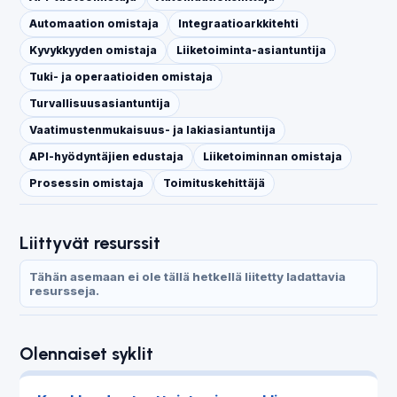
Automaation omistaja
Integraatioarkkitehti
Kyvykkyyden omistaja
Liiketoiminta-asiantuntija
Tuki- ja operaatioiden omistaja
Turvallisuusasiantuntija
Vaatimustenmukaisuus- ja lakiasiantuntija
API-hyödyntäjien edustaja
Liiketoiminnan omistaja
Prosessin omistaja
Toimituskehittäjä
Liittyvät resurssit
Tähän asemaan ei ole tällä hetkellä liitetty ladattavia
resursseja.
Olennaiset syklit