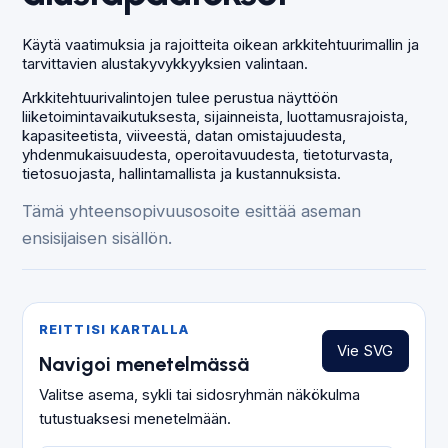
Käytä vaatimuksia ja rajoitteita oikean arkkitehtuurimallin ja
tarvittavien alustakyvykkyyksien valintaan.
Arkkitehtuurivalintojen tulee perustua näyttöön
liiketoimintavaikutuksesta, sijainneista, luottamusrajoista,
kapasiteetista, viiveestä, datan omistajuudesta,
yhdenmukaisuudesta, operoitavuudesta, tietoturvasta,
tietosuojasta, hallintamallista ja kustannuksista.
Tämä yhteensopivuusosoite esittää aseman
ensisijaisen sisällön.
REITTISI KARTALLA
Vie SVG
Navigoi menetelmässä
Valitse asema, sykli tai sidosryhmän näkökulma
tutustuaksesi menetelmään.