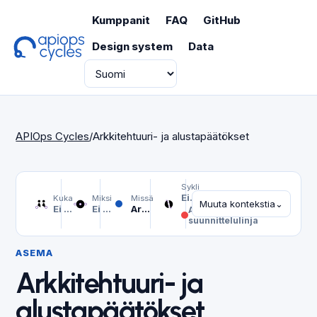
Kumppanit
FAQ
GitHub
Design system
Data
Kieli
APIOps Cycles
/
Arkkitehtuuri- ja alustapäätökset
Sykli
Ei valittu
Kuka
Miksi
Missä
Muuta kontekstia
⌄
Ei valittu
Ei valittu
Arkkitehtuuri- ja alustapäätökset
API-
suunnittelulinja
ASEMA
Arkkitehtuuri- ja
alustapäätökset