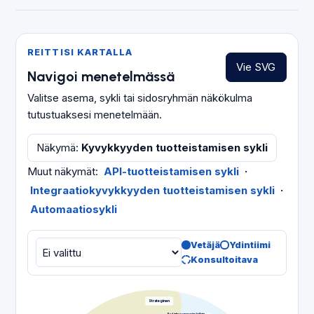
REITTISI KARTALLA
Vie SVG
Navigoi menetelmässä
Valitse asema, sykli tai sidosryhmän näkökulma
tutustuaksesi menetelmään.
Näkymä
:
Kyvykkyyden tuotteistamisen sykli
Muut näkymät
:
API-tuotteistamisen sykli
·
Integraatiokyvykkyyden tuotteistamisen sykli
·
Automaatiosykli
Vetäjä
Ydintiimi
Konsultoitava
Strateginen
Budjetin ja resurssien hallinta