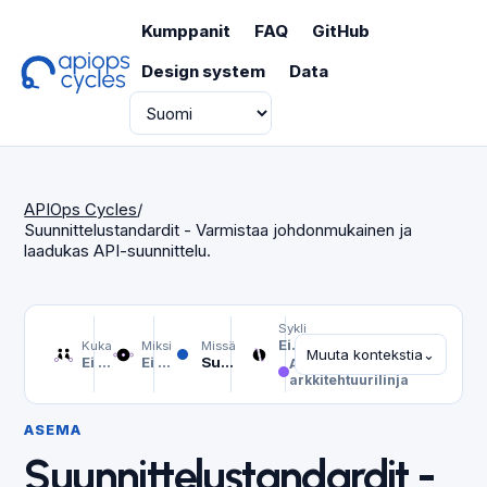
Kumppanit
FAQ
GitHub
Design system
Data
Kieli
APIOps Cycles
/
Suunnittelustandardit - Varmistaa johdonmukainen ja
laadukas API-suunnittelu.
Sykli
Ei valittu
Kuka
Miksi
Missä
Muuta kontekstia
⌄
Ei valittu
Ei valittu
Suunnittelustandardit - Varmistaa johdonmukainen ja laadukas API-suunnittelu.
Alusta-
arkkitehtuurilinja
ASEMA
Suunnittelustandardit -