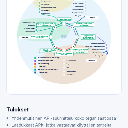
Ekosysteemin visio
Portfolionhallinta
Kilpailuanalyysi
Toimintaohjeet
Liiketoiminnalliset tavoitteet
Osaamisen kehittäminen
Markkinatietoa
Roolit ja vastuualueet
Käyttäjäkokemus
API-ajattelutapa
Hallinta
Kyvykkyysstrategia
Kumppanien integrointi
Kyvykkyyden seuranta ja
1
Hyödyntäjän ja tuottajan
API-näkyvyys
parantaminen
sitoumukset
8
2
APIn käyttöönotto
Palvelusopimukset
Kyvykkyyden
Kyvykkyyden julkaisu ja
7
3
arkkitehtuuri- ja
Käyttäjä
enablement
alustapäätökset
Skaalautuva infrastruktuuri
6
4
Lainsäädäntö ja vaatimustenmukaisuus
Kyvykkyysratkaisun ja
Tietoturva ja yksityisyys
Kyvykkyyden valmiuden
5
vuorovaikutuksen
varmistus
suunnittelu
Suunnittelustandardit
Kyvykkyyden toimitus ja
operointi
Toimittajan hallinta
Liiketoimintamahdollisuuksien linja
Sopimussuunnittelu
Tekninen
Alusta-arkkitehtuurilinja
API-suunnittelulinja
Kehitys
Toimituslinja
CI/CD
Julkaisu- ja käyttöönoton linja
Testausautomaatio
Toimintamallilinja
Julkaisunhallinta
Tulokset
Yhdenmukainen API-suunnittelu koko organisaatiossa
Laadukkaat APIt, jotka vastaavat käyttäjien tarpeita