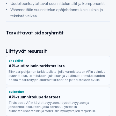
Uudelleenkäytettävät suunnittelumallit ja komponentit
Vähennetään suunnittelun epäjohdonmukaisuuksia ja
teknistä velkaa.
Tarvittavat sidosryhmät
Liittyvät resurssit
checklist
API-auditoinnin tarkistuslista
Elinkaaripohjainen tarkistuslista, jolla varmistetaan APIn valmius
suunnittelun, toimituksen, julkaisun ja vaatimustenmukaisuuden
osalta määriteltyjen auditointikriteerien ja todisteiden avulla.
guideline
API-suunnitteluperiaatteet
Tiivis opas APIn käytettävyyteen, löydettävyyteen ja
johdonmukaisuuteen, joka perustuu yhteisiin
suunnittelusääntöihin ja todellisiin hyödyntäjien tarpeisiin.