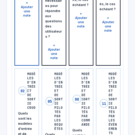
nécessair
+
és, le cas
échéant ?
es pour
Ajouter
échéant ?
répondre
une
+
note
aux
Ajouter
+
questions
une
Ajouter
des
note
une
note
utilisateur
s ?
+
Ajouter
une
note
MODÈ
MODÈ
MODÈ
MODÈ
LES
LES
LES
LES
D'EN
D'EN
D'EN
D'EN
TRÉE
TRÉE
TRÉE
TRÉE
02
ET
ET
ET
ET
DE
DE
DE
DE
08
SORT
SORT
SORT
SORT
05
11
IE
IE
IE
IE
CRUD
PILO
PILO
PILO
TÉS
TÉS
TÉS
Quels
PAR
PAR
PAR
sont les
LES
COMM
LES
modèles
REQU
ANDE
ÉVÉN
d'entrée
ÊTES
EMEN
Quels
TS
et de
Quels