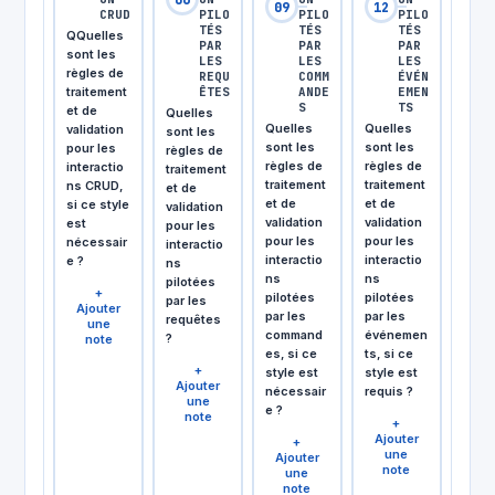
09
12
CRUD
PILO
PILO
PILO
TÉS
TÉS
TÉS
QQuelles
PAR
PAR
PAR
sont les
LES
LES
LES
règles de
REQU
COMM
ÉVÉN
traitement
ÊTES
ANDE
EMEN
S
TS
et de
Quelles
Quelles
Quelles
validation
sont les
sont les
sont les
pour les
règles de
règles de
règles de
interactio
traitement
traitement
traitement
ns CRUD,
et de
et de
et de
si ce style
validation
validation
validation
est
pour les
pour les
pour les
nécessair
interactio
interactio
interactio
e ?
ns
ns
ns
pilotées
+
pilotées
pilotées
par les
Ajouter
par les
par les
requêtes
une
command
événemen
?
note
es, si ce
ts, si ce
+
style est
style est
Ajouter
nécessair
requis ?
une
e ?
note
+
Ajouter
+
une
Ajouter
note
une
note