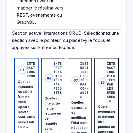
l’intention avant de
mapper le résultat vers
REST, événements ou
GraphQL.
Section active
:
Interactions CRUD
.
Sélectionnez une
section avec le pointeur, ou placez-y le focus et
appuyez sur Entrée ou Espace.
INTE
INTE
INTE
INTE
RACT
RACT
RACT
RACT
01
IONS
IONS
IONS
IONS
CRUD
PILO
PILO
PILO
04
07
TÉES
TÉES
TÉES
Quelles
10
PAR
PAR
PAR
interactio
REQU
COMM
LES
ns CRUD
ÊTES
ANDE
ÉVÉN
(Create,
S
EMEN
Quelles
TS
Read,
Quelles
interactio
Quels
Update,
command
ns de
événemen
Delete)
es
lecture ou
ts doivent
sont-elles
modifiant
de
être
nécessair
l'état sont
requête
publiés ou
es ici?
nécessair
sont
consomm
es, le cas