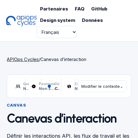
Partenaires
FAQ
GitHub
Design system
Données
Langue
APIOps Cycles
/
Canevas d’interaction
Qui
Pourquoi
Où
Cycle
Modifier le contexte
⌄
Non sélectionné
Non sélectionné
Canevas d’interaction
Non sélectionné
CANVAS
Canevas d’interaction
Définir les interactions API, les flux de travail et les