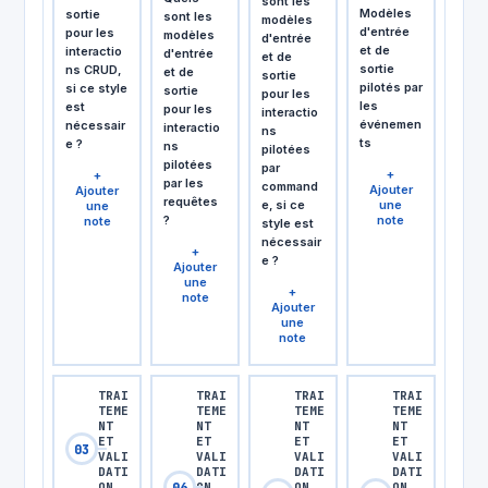
sont les
Modèles
sortie
sont les
modèles
d'entrée
pour les
modèles
d'entrée
et de
interactio
d'entrée
et de
sortie
ns CRUD,
et de
sortie
pilotés par
si ce style
sortie
pour les
les
est
pour les
interactio
événemen
nécessair
interactio
ns
ts
e ?
ns
pilotées
pilotées
par
+
+
par les
command
Ajouter
Ajouter
requêtes
e, si ce
une
une
?
note
note
style est
nécessair
+
e ?
Ajouter
une
+
note
Ajouter
une
note
TRAI
TRAI
TRAI
TRAI
TEME
TEME
TEME
TEME
NT
NT
NT
NT
ET
ET
ET
ET
03
VALI
VALI
VALI
VALI
DATI
DATI
DATI
DATI
06
ON
ON
ON
ON