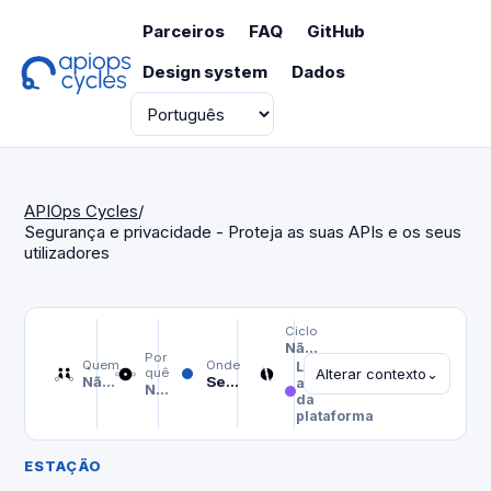
Parceiros
FAQ
GitHub
Design system
Dados
Idioma
APIOps Cycles
/
Segurança e privacidade - Proteja as suas APIs e os seus
utilizadores
Ciclo
Não selecionado
Por
Quem
Onde
Linha de
quê
Alterar contexto
⌄
Não selecionado
Segurança e privacidade - Proteja as suas APIs e os seus utilizadores
arquitetura
Não selecionado
da
plataforma
ESTAÇÃO