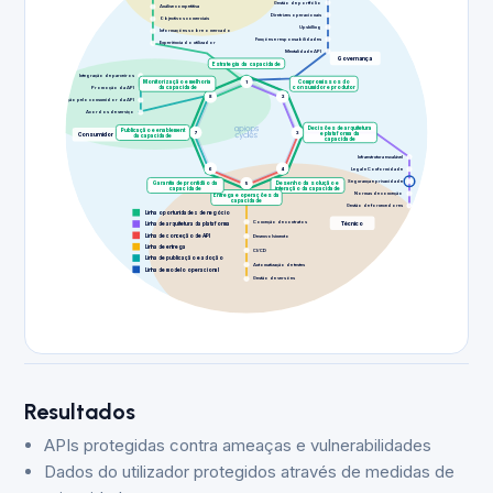
Gestão de portfólio
Análise competitiva
Diretrizes operacionais
Objectivos comerciais
Upskilling
Informações sobre o mercado
Funções e responsabilidades
Experiência do utilizador
Mentalidade API
Governança
Estrategia da capacidade
Integração de parceiros
Monitorização e melhoria
1
Compromissos do
Promoção da API
da capacidade
consumidor e produtor
8
2
Adoção pelo consumidor da API
Acordos de serviço
Decisões de arquitetura
Publicação e enablement
7
3
e plataforma da
Consumidor
da capacidade
capacidade
Infraestrutura escalável
6
4
Legal e Conformidade
Segurança e privacidade
Garantia de prontidão da
5
Desenho da solução e
capacidade
interação da capacidade
Normas de conceção
Entrega e operações da
capacidade
Gestão de fornecedores
Linha oportunidades de negócio
Conceção de contratos
Técnico
Linha de arquitetura da plataforma
Linha de conceção de API
Desenvolvimento
Linha de entrega
CI/CD
Linha de publicação e adoção
Automatização de testes
Linha de modelo operacional
Gestão de versões
Resultados
APIs protegidas contra ameaças e vulnerabilidades
Dados do utilizador protegidos através de medidas de