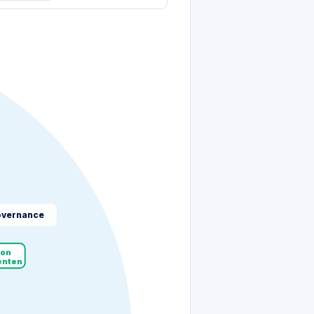
vernance
von
enten