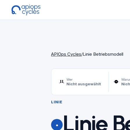
APIOps Cycles
/
Linie Betriebsmodell
Wer
War
Nicht ausgewählt
Nich
LINIE
Linie 
●