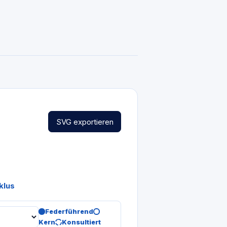
SVG exportieren
klus
Federführend
Kern
Konsultiert