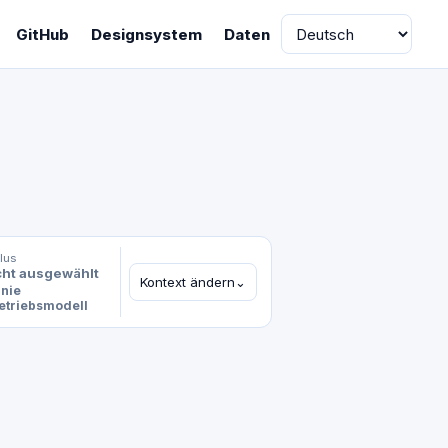
Sprache
GitHub
Designsystem
Daten
lus
cht ausgewählt
Kontext ändern
⌄
inie
etriebsmodell