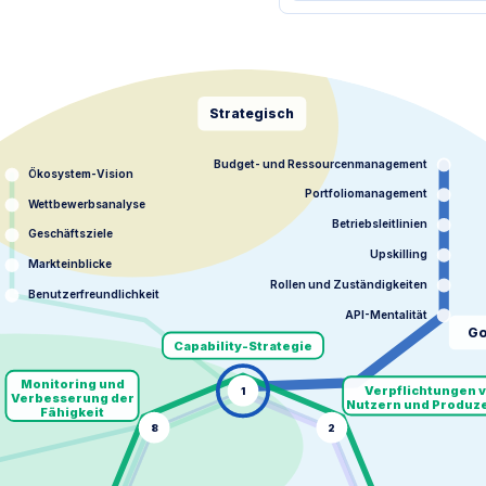
Strategisch
Budget- und Ressourcenmanagement
Ökosystem-Vision
Portfoliomanagement
Wettbewerbsanalyse
Betriebsleitlinien
Geschäftsziele
Upskilling
Markteinblicke
Rollen und Zuständigkeiten
Benutzerfreundlichkeit
API-Mentalität
Go
Capability-Strategie
Monitoring und
Verpflichtungen 
1
Verbesserung der
Nutzern und Produz
Fähigkeit
8
2