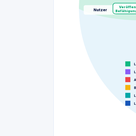
Veröffen
Nutzer
Befähigung
L
L
A
B
L
L