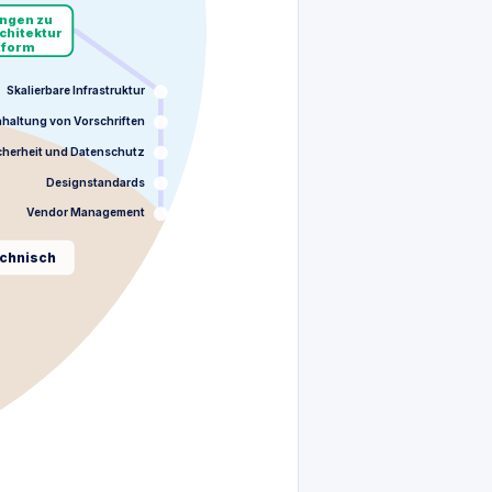
ngen zu
chitektur
tform
Skalierbare Infrastruktur
nhaltung von Vorschriften
cherheit und Datenschutz
Designstandards
Vendor Management
chnisch