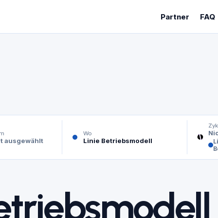
Partner
FAQ
Zyk
Ni
um
Wo
t ausgewählt
Linie Betriebsmodell
L
B
Betriebsmodell