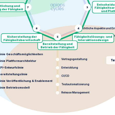
Entscheidu
tlichung und
7
3
Fähigkeitsar
 der Fähigkeit
und Plat
Rechtliche Aspekte und Ei
6
4
Si
Sicherstellung der
Fähigkeitslösungs- und
5
Fähigkeitsbereitschaft
Interaktionsdesign
Bereitstellung und
Betrieb der Fähigkeit
inie Geschäftsmöglichkeiten
Vertragsgestaltung
Te
inie Plattformarchitektur
PI-Entwurfslinie
Entwicklung
ereitstellungslinie
CI/CD
inie Veröffentlichung & Enablement
Testautomatisierung
inie Betriebsmodell
Release Management