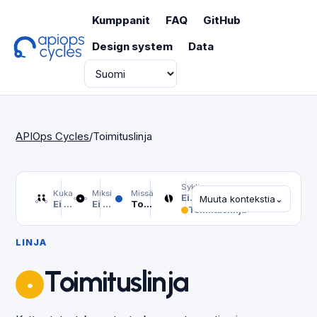
Kumppanit
FAQ
GitHub
Design system
Data
Kieli
APIOps Cycles
/
Toimituslinja
Sykli
Kuka
Miksi
Missä
Ei valittu
Muuta kontekstia
⌄
Ei valittu
Ei valittu
Toimituslinja
Toimituslinja
LINJA
Toimituslinja
●