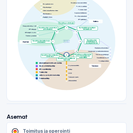
Budjetin ja resurssien hallinta
Ekosysteemin visio
Portfolionhallinta
Kilpailuanalyysi
Toimintaohjeet
Liiketoiminnalliset tavoitteet
Osaamisen kehittäminen
Markkinatietoa
Roolit ja vastuualueet
Käyttäjäkokemus
API-ajattelutapa
Hallinta
Kyvykkyysstrategia
Kumppanien integrointi
Kyvykkyyden seuranta ja
1
Hyödyntäjän ja tuottajan
API-näkyvyys
parantaminen
sitoumukset
8
2
APIn käyttöönotto
Palvelusopimukset
Kyvykkyyden
Kyvykkyyden julkaisu ja
7
3
arkkitehtuuri- ja
Käyttäjä
enablement
alustapäätökset
Skaalautuva infrastruktuuri
6
4
Lainsäädäntö ja vaatimustenmukaisuus
Kyvykkyysratkaisun ja
Tietoturva ja yksityisyys
Kyvykkyyden valmiuden
5
vuorovaikutuksen
varmistus
suunnittelu
Suunnittelustandardit
Kyvykkyyden toimitus ja
operointi
Toimittajan hallinta
Liiketoimintamahdollisuuksien linja
Sopimussuunnittelu
Tekninen
Alusta-arkkitehtuurilinja
API-suunnittelulinja
Kehitys
Toimituslinja
CI/CD
Julkaisu- ja käyttöönoton linja
Testausautomaatio
Toimintamallilinja
Julkaisunhallinta
Asemat
Toimitus ja operointi