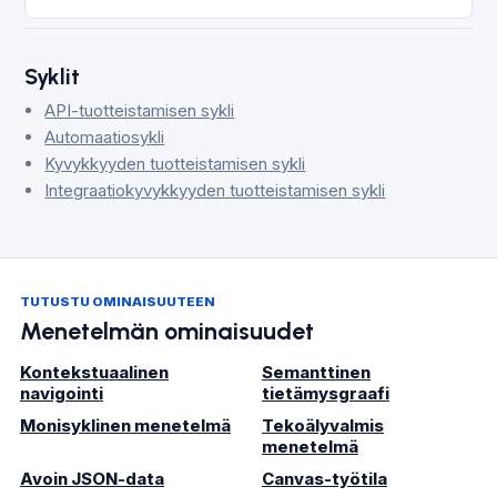
Syklit
API-tuotteistamisen sykli
Automaatiosykli
Kyvykkyyden tuotteistamisen sykli
Integraatiokyvykkyyden tuotteistamisen sykli
TUTUSTU OMINAISUUTEEN
Menetelmän ominaisuudet
Kontekstuaalinen
Semanttinen
navigointi
tietämysgraafi
Monisyklinen menetelmä
Tekoälyvalmis
menetelmä
Avoin JSON-data
Canvas-työtila