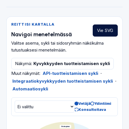
REITTISI KARTALLA
Vie SVG
Navigoi menetelmässä
Valitse asema, sykli tai sidosryhmän näkökulma
tutustuaksesi menetelmään.
Näkymä
:
Kyvykkyyden tuotteistamisen sykli
Muut näkymät
:
API-tuotteistamisen sykli
·
Integraatiokyvykkyyden tuotteistamisen sykli
·
Automaatiosykli
Vetäjä
Ydintiimi
Konsultoitava
Strateginen